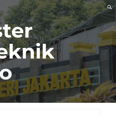
ion
ter 
eknik 
ro