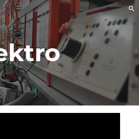
ion
ektro