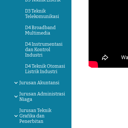
D3 Teknik
Telekomunikasi
D4 Broadband
Multimedia
D4 Instrumentasi
dan Kontrol
Industri
D4 Teknik Otomasi
Listrik Industri
Jurusan Akuntansi
Jurusan Administrasi
Niaga
Jurusan Teknik
Grafika dan
Penerbitan