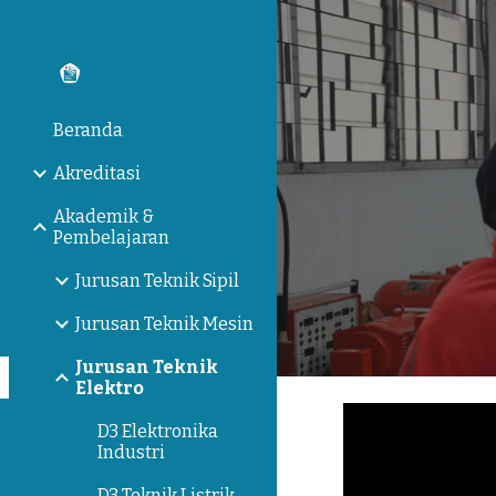
Sk
Beranda
Akreditasi
Akademik &
Pembelajaran
Jurusan Teknik Sipil
Jurusan Teknik Mesin
Jurusan Teknik
Elektro
D3 Elektronika
Industri
D3 Teknik Listrik